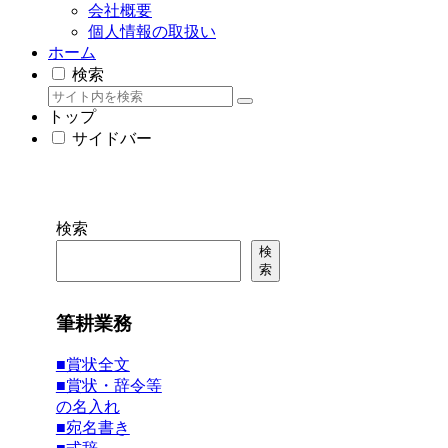
会社概要
個人情報の取扱い
ホーム
検索
トップ
サイドバー
検索
検
索
筆耕業務
■賞状全文
■賞状・辞令等
の名入れ
■宛名書き