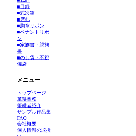
■式辞
■目録
■式次第
■席札
■胸章リボン
■ペナントリボ
ン
■家族書・親族
書
■
のし袋・不祝
儀袋
メニュー
トップページ
筆耕業務
筆耕者紹介
サンプル作品集
FAQ
会社概要
個人情報の取扱