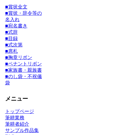
■賞状全文
■賞状・辞令等の
名入れ
■宛名書き
■式辞
■目録
■式次第
■席札
■胸章リボン
■ペナントリボン
■家族書・親族書
■
のし袋・不祝儀
袋
メニュー
トップページ
筆耕業務
筆耕者紹介
サンプル作品集